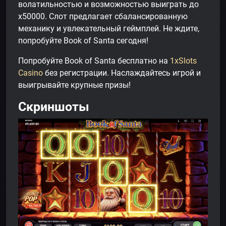
волатильностью и возможностью выиграть до
x50000. Слот предлагает сбалансированную
механику и увлекательный геймплей. Не ждите,
попробуйте Book of Santa сегодня!
Попробуйте Book of Santa бесплатно на
1xSlots
Casino
без регистрации. Наслаждайтесь игрой и
выигрывайте крупные призы!
Скриншоты