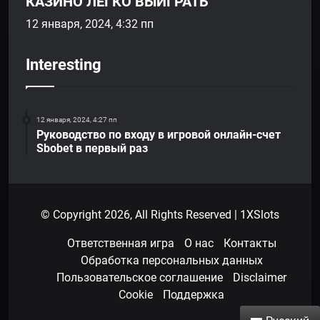
КАЗИНО ЛЕГКО ВЫИГРАТЬ
12 января, 2024, 4:32 пп
Interesting
12 января, 2024, 4:27 пп
Руководство по входу в игровой онлайн-счет
Sbobet в первый раз
© Copyright 2026, All Rights Reserved | 1XSlots
Ответственная игра
О нас
Контакты
Обработка персональных данных
Пользовательское соглашение
Disclaimer
Cookie
Поддержка