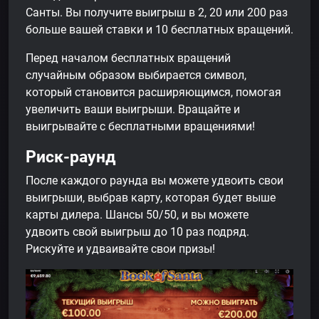
Санты. Вы получите выигрыш в 2, 20 или 200 раз
больше вашей ставки и 10 бесплатных вращений.
Перед началом бесплатных вращений
случайным образом выбирается символ,
который становится расширяющимся, помогая
увеличить ваши выигрыши. Вращайте и
выигрывайте с бесплатными вращениями!
Риск-раунд
После каждого раунда вы можете удвоить свои
выигрыши, выбрав карту, которая будет выше
карты дилера. Шансы 50/50, и вы можете
удвоить свой выигрыш до 10 раз подряд.
Рискуйте и удваивайте свои призы!