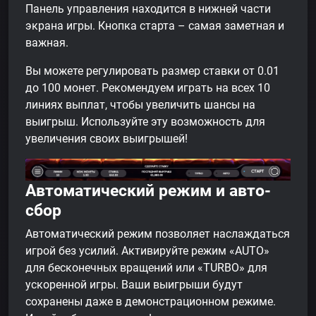
Панель управления находится в нижней части
экрана игры. Кнопка старта – самая заметная и
важная.
Вы можете регулировать размер ставки от 0.01
до 100 монет. Рекомендуем играть на всех 10
линиях выплат, чтобы увеличить шансы на
выигрыш. Используйте эту возможность для
увеличения своих выигрышей!
Автоматический режим и авто-
сбор
Автоматический режим позволяет наслаждаться
игрой без усилий. Активируйте режим «AUTO»
для бесконечных вращений или «TURBO» для
ускоренной игры. Ваши выигрыши будут
сохранены даже в демонстрационном режиме.