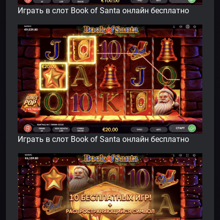
Играть в слот Book of Santa онлайн бесплатно
Играть в слот Book of Santa онлайн бесплатно