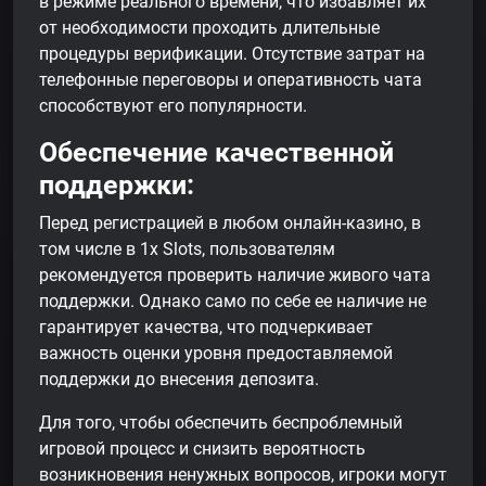
в режиме реального времени, что избавляет их
от необходимости проходить длительные
процедуры верификации. Отсутствие затрат на
телефонные переговоры и оперативность чата
способствуют его популярности.
Обеспечение качественной
поддержки:
Перед регистрацией в любом онлайн-казино, в
том числе в 1x Slots, пользователям
рекомендуется проверить наличие живого чата
поддержки. Однако само по себе ее наличие не
гарантирует качества, что подчеркивает
важность оценки уровня предоставляемой
поддержки до внесения депозита.
Для того, чтобы обеспечить беспроблемный
игровой процесс и снизить вероятность
возникновения ненужных вопросов, игроки могут