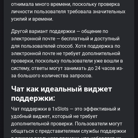
отнимала много времени, поскольку проверка
личности пользователя требовала значительных
усилий и времени.
Другой вариант поддержки — общение по
электронной почте — бесплатный и доступный
для пользователей способ. Хотя поддержка по
электронной почте не требует дополнительной
проверки, поскольку пользователи уже вошли в
систему, ответы могут занимать до 24 часов из-
за большого количества запросов.
Чат как идеальный виджет
поддержки:
Чат поддержки в 1xSlots — это эффективный и
удобный виджет, который не требует
дополнительной проверки. Пользователи могут
общаться с представителями службы поддержки